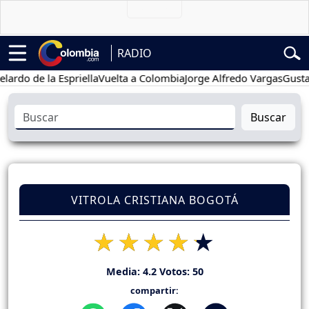
RADIO
o de la Espriella
Vuelta a Colombia
Jorge Alfredo Vargas
Gustavo P
Buscar
VITROLA CRISTIANA BOGOTÁ
Media:
4.2
Votos:
50
compartir: