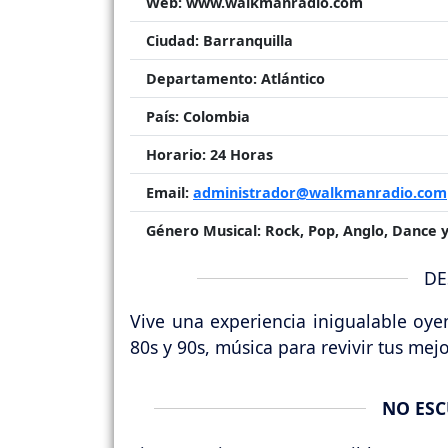
Web:
www.walkmanradio.com
Ciudad:
Barranquilla
Departamento:
Atlántico
País:
Colombia
Horario:
24 Horas
Email:
administrador@walkmanradio.com
Género Musical:
Rock, Pop, Anglo, Dance y
DE
Vive una experiencia inigualable oy
80s y 90s, música para revivir tus mej
NO ESC