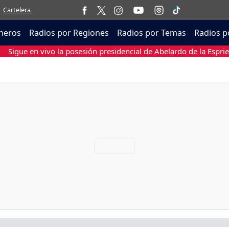
Cartelera
neros
Radios por Regiones
Radios por Temas
Radios p
Sigue en vivo la posesión presidencial de Abelardo de la Esprie