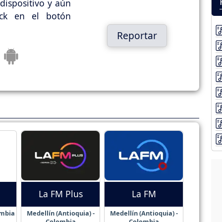
dispositivo y aún
ick en el botón
Reportar
La FM Plus
La FM
ombia
Medellín (Antioquia) -
Medellín (Antioquia) -
Colombia
Colombia