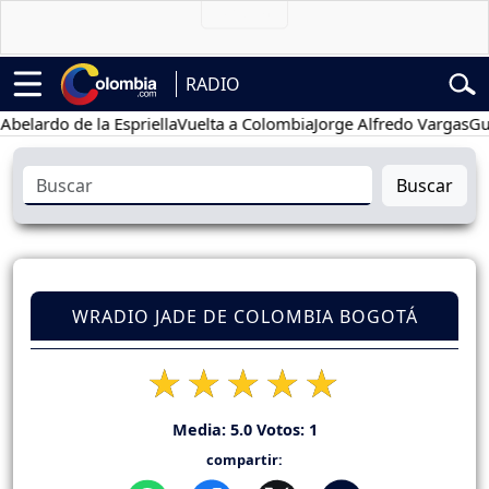
RADIO
do de la Espriella
Vuelta a Colombia
Jorge Alfredo Vargas
Gustavo
Buscar
WRADIO JADE DE COLOMBIA BOGOTÁ
Media:
5.0
Votos:
1
compartir: