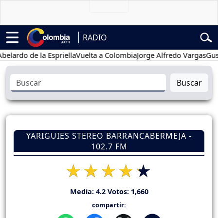
RADIO
o de la Espriella
Vuelta a Colombia
Jorge Alfredo Vargas
Gustavo 
Buscar
YARIGUIES STEREO BARRANCABERMEJA -
102.7 FM
Media:
4.2
Votos:
1,660
compartir: