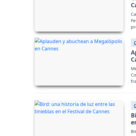
C
Ca
Fe
pr
po
A
C
Me
Co
fr
B
e
Bi