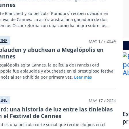
annes
te Blanchett y su película ´Rumours´ reciben ovación en
stival de Cannes. La actriz australiana ganadora de dos
emios Oscar retorna con una comedia negra sobre los
derosos del mundo.
CINE
MAY 17 / 2024
plauden y abuchean a Megalópolis en
annes
galópolis agita Cannes, la película de Francis Ford
ppola fue aplaudida y abucheada en el prestigioso festival
ancés al ser exhibida por primera vez.
CINE
MAY 17 / 2024
ird: una historia de luz entre las tinieblas
Es
n el Festival de Cannes
pr
rd es una película corte social que recibe elogios en el