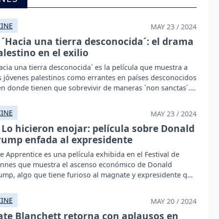
CINE
MAY 23 / 2024
´Hacia una tierra desconocida´: el drama
alestino en el exilio
acia una tierra desconocida´ es la película que muestra a
s jóvenes palestinos como errantes en países desconocidos
en donde tienen que sobrevivir de maneras ´non sanctas´.
CINE
MAY 23 / 2024
Lo hicieron enojar: película sobre Donald
rump enfada al expresidente
e Apprentice es una película exhibida en el Festival de
nnes que muestra el ascenso económico de Donald
ump, algo que tiene furioso al magnate y expresidente que
pira a volver a la Casa Blanca.
CINE
MAY 20 / 2024
ate Blanchett retorna con aplausos en