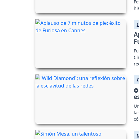
Fe
hi
de
A
F
Fu
Ci
re
e
Un
la
có