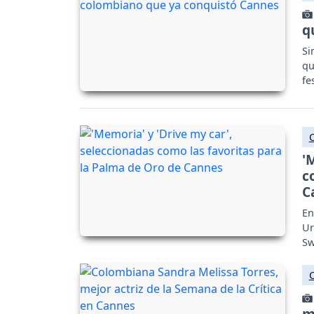
q
Si
qu
fe
mu
'
c
C
En
Ur
Sw
m