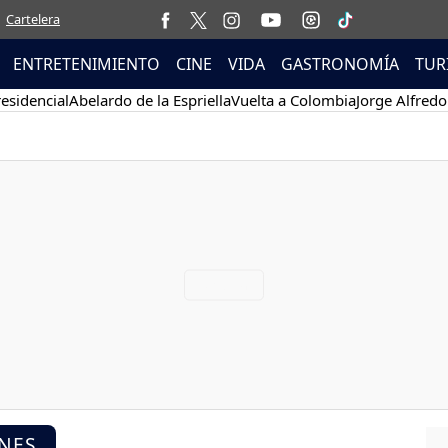
Cartelera
ENTRETENIMIENTO
CINE
VIDA
GASTRONOMÍA
TUR
esidencial
Abelardo de la Espriella
Vuelta a Colombia
Jorge Alfredo
NNES