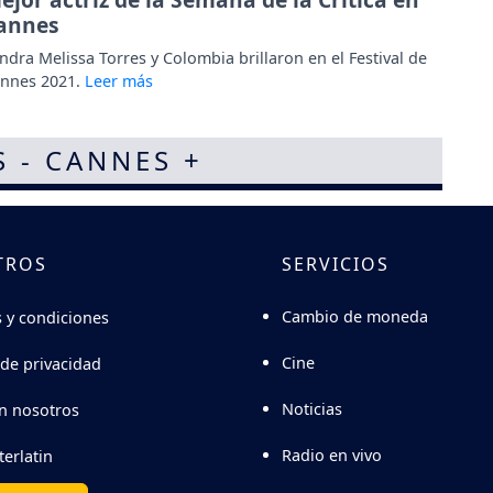
annes
ndra Melissa Torres y Colombia brillaron en el Festival de
nnes 2021.
S - CANNES +
TROS
SERVICIOS
Cambio de moneda
 y condiciones
Cine
 de privacidad
Noticias
n nosotros
Radio en vivo
terlatin