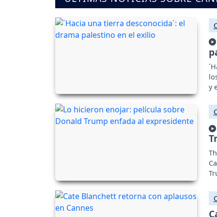
p
´H
lo
y 
T
Th
Ca
Tr
as
C