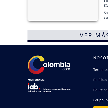
C
Sa
Ca
VER MÁ
NOSO
Términos
Políticas
Paute co
Grupo in