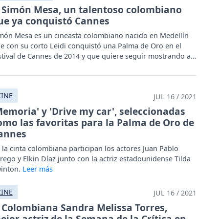
Simón Mesa, un talentoso colombiano
ue ya conquistó Cannes
món Mesa es un cineasta colombiano nacido en Medellín
e con su corto Leidi conquistó una Palma de Oro en el
stival de Cannes de 2014 y que quiere seguir mostrando al
ndo su talento.
CINE
JUL 16 / 2021
Memoria' y 'Drive my car', seleccionadas
omo las favoritas para la Palma de Oro de
annes
 la cinta colombiana participan los actores Juan Pablo
rego y Elkin Díaz junto con la actriz estadounidense Tilda
inton.
CINE
JUL 16 / 2021
Colombiana Sandra Melissa Torres,
ejor actriz de la Semana de la Crítica en