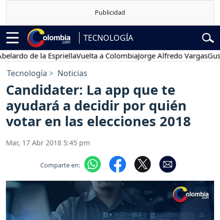
TECNOLOGÍA
o de la Espriella
Vuelta a Colombia
Jorge Alfredo Vargas
Gustavo P
Tecnología
Noticias
Candidater: La app que te
ayudará a decidir por quién
votar en las elecciones 2018
Mar, 17 Abr 2018 5:45 pm
Comparte en: