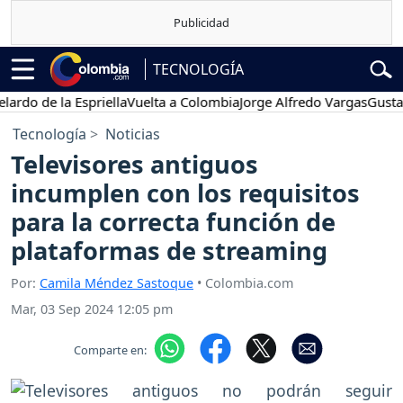
TECNOLOGÍA
 de la Espriella
Vuelta a Colombia
Jorge Alfredo Vargas
Gustavo Pe
Tecnología
Noticias
Televisores antiguos
incumplen con los requisitos
para la correcta función de
plataformas de streaming
Por:
Camila Méndez Sastoque
• Colombia.com
Mar, 03 Sep 2024 12:05 pm
Comparte en: