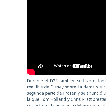
Durante el D23 también se hizo el lanz
real live de Disney sobre La dama y el
segunda parte de Frozen y se anunció 
la que Tom Holland y Chris Pratt presta
sea estrenada en marzo del próximo añ