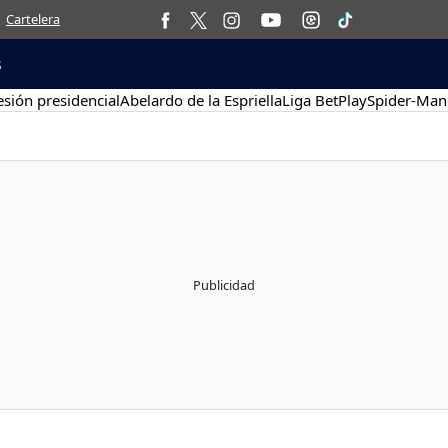
Cartelera
s
sión presidencial
Abelardo de la Espriella
Liga BetPlay
Spider-Man