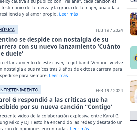
eeicy cautiva a su público con "Yeliana", cada canción es
 testimonio de la fuerza y la gracia de la mujer, una oda a
 resiliencia y al amor propio.
MÚSICA
FEB 19 / 2024
entino se despide con nostalgia de su
arrera con su nuevo lanzamiento 'Cuánto
e duele'
n el lanzamiento de este cover, la girl band ‘Ventino’ vuelve
n nostalgia a sus raíces tras 9 años de exitosa carrera para
spedirse para siempre.
ENTRETENIMIENTO
FEB 19 / 2024
arol G respondió a las críticas que ha
ecibido por su nueva canción ‘'Contigo'
 reciente video de la colaboración explosiva entre Karol G,
ung Miko y DJ Tiesto ha encendido las redes y desatado un
racán de opiniones encontradas.