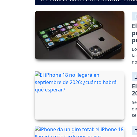
E
p
p
Lo
la
no
E
2
Se
di
se