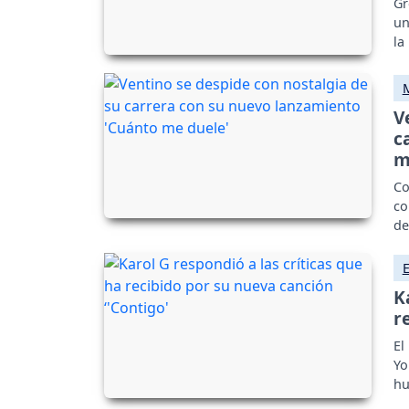
Gr
un
la
V
c
m
Co
co
de
K
r
El
Yo
hu