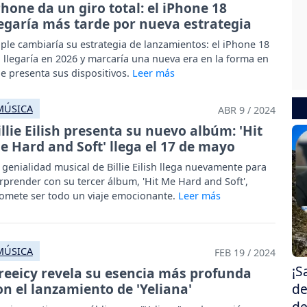
Phone da un giro total: el iPhone 18
legaría más tarde por nueva estrategia
ple cambiaría su estrategia de lanzamientos: el iPhone 18
 llegaría en 2026 y marcaría una nueva era en la forma en
e presenta sus dispositivos.
MÚSICA
ABR 9 / 2024
illie Eilish presenta su nuevo albúm: 'Hit
e Hard and Soft' llega el 17 de mayo
 genialidad musical de Billie Eilish llega nuevamente para
rprender con su tercer álbum, 'Hit Me Hard and Soft',
omete ser todo un viaje emocionante.
MÚSICA
FEB 19 / 2024
¡S
reeicy revela su esencia más profunda
on el lanzamiento de 'Yeliana'
de
de