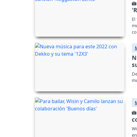
'
El
mu
co
N
s
De
mu
c
Wi
en