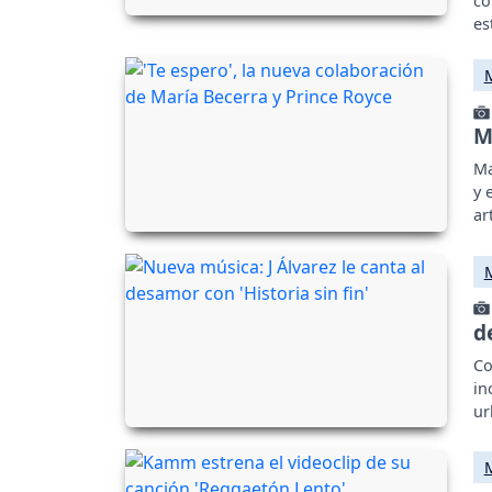
co
es
M
Ma
y 
ar
d
Co
in
ur