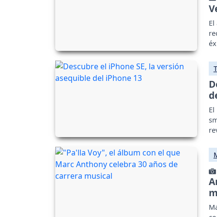
V
El
re
éx
D
d
El
sm
re
A
m
Ma