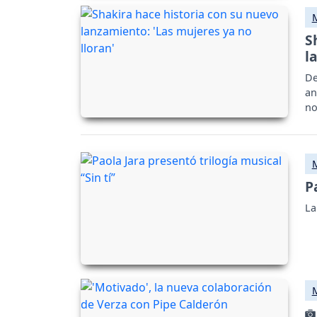
S
l
De
an
no
em
P
La