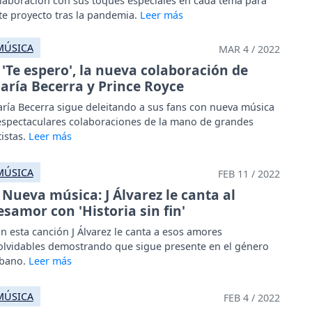
laboración con sus toques especiales en cada tema para
te proyecto tras la pandemia.
MÚSICA
MAR 4 / 2022
'Te espero', la nueva colaboración de
aría Becerra y Prince Royce
ría Becerra sigue deleitando a sus fans con nueva música
espectaculares colaboraciones de la mano de grandes
tistas.
MÚSICA
FEB 11 / 2022
Nueva música: J Álvarez le canta al
esamor con 'Historia sin fin'
n esta canción J Álvarez le canta a esos amores
olvidables demostrando que sigue presente en el género
bano.
MÚSICA
FEB 4 / 2022