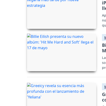
i
l
Ap
no
qu
B
M
La
so
pr
G
c