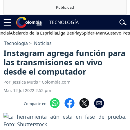
TECNOLOGÍA
l
Abelardo de la Espriella
Liga BetPlay
Spider-Man
Gustavo Petro
Tecnología
Noticias
Instagram agrega función para
las transmisiones en vivo
desde el computador
Por: Jessica Mutis • Colombia.com
Mar, 12 Jul 2022 2:52 pm
Comparte en: