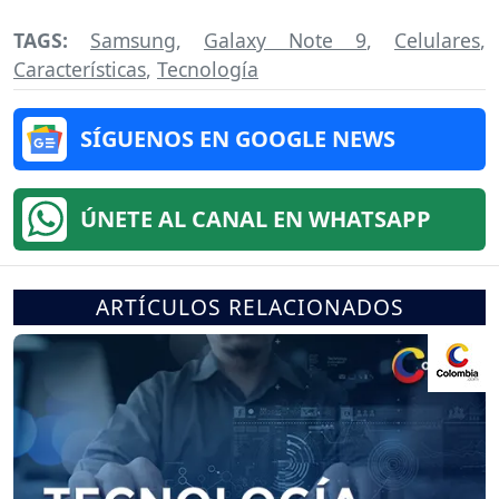
TAGS:
Samsung
,
Galaxy Note 9
,
Celulares
,
Características
,
Tecnología
SÍGUENOS EN GOOGLE NEWS
ÚNETE AL CANAL EN WHATSAPP
ARTÍCULOS RELACIONADOS