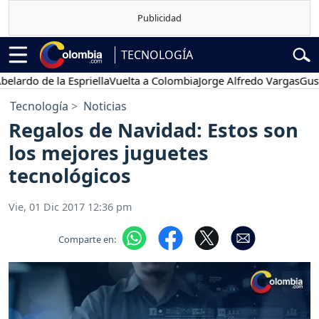
TECNOLOGÍA
o de la Espriella
Vuelta a Colombia
Jorge Alfredo Vargas
Gustavo 
Tecnología
Noticias
Regalos de Navidad: Estos son
los mejores juguetes
tecnológicos
Vie, 01 Dic 2017 12:36 pm
Comparte en: