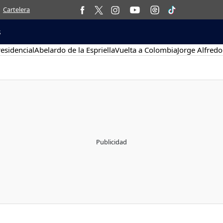
Cartelera
s
esidencial
Abelardo de la Espriella
Vuelta a Colombia
Jorge Alfredo