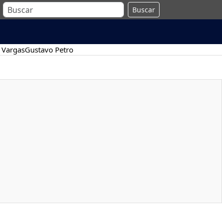
Buscar
 Vargas
Gustavo Petro