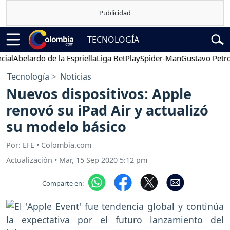
TECNOLOGÍA
Abelardo de la Espriella
Liga BetPlay
Spider-Man
Gustavo Petro
Tecnología
Noticias
Nuevos dispositivos: Apple
renovó su iPad Air y actualizó
su modelo básico
Por: EFE • Colombia.com
Actualización
•
Mar, 15 Sep 2020 5:12 pm
Comparte en: