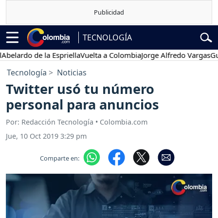
TECNOLOGÍA
rdo de la Espriella
Vuelta a Colombia
Jorge Alfredo Vargas
Gustavo
Tecnología
Noticias
Twitter usó tu número
personal para anuncios
Por: Redacción Tecnología • Colombia.com
Jue, 10 Oct 2019 3:29 pm
Comparte en: