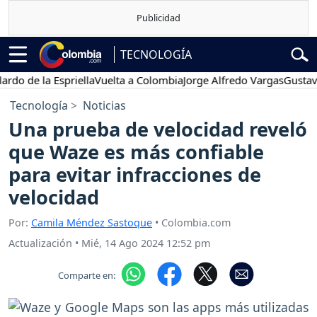
TECNOLOGÍA
de la Espriella
Vuelta a Colombia
Jorge Alfredo Vargas
Gustavo Pe
Tecnología
Noticias
Una prueba de velocidad reveló
que Waze es más confiable
para evitar infracciones de
velocidad
Por:
Camila Méndez Sastoque
• Colombia.com
Actualización
•
Mié, 14 Ago 2024 12:52 pm
Comparte en: