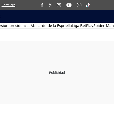
Cartelera
s
sión presidencial
Abelardo de la Espriella
Liga BetPlay
Spider-Man