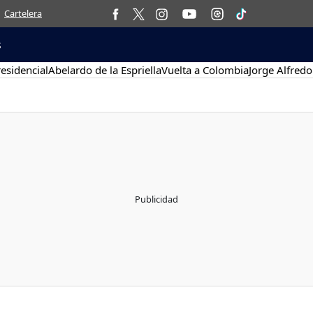
Cartelera
s
esidencial
Abelardo de la Espriella
Vuelta a Colombia
Jorge Alfredo