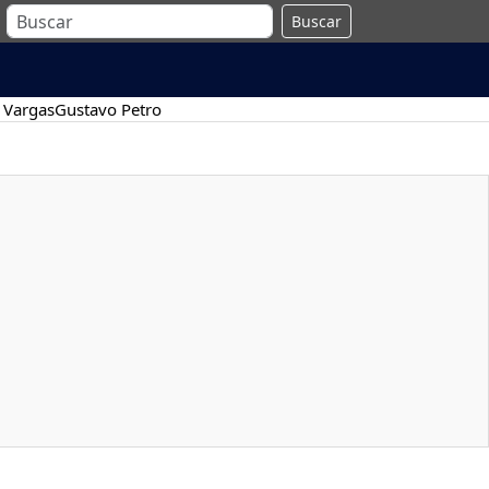
Buscar
 Vargas
Gustavo Petro