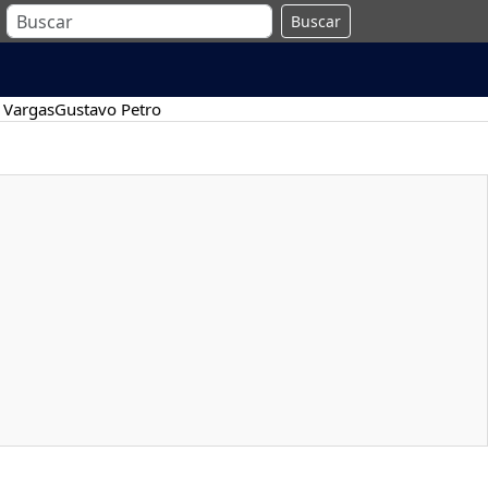
Buscar
 Vargas
Gustavo Petro