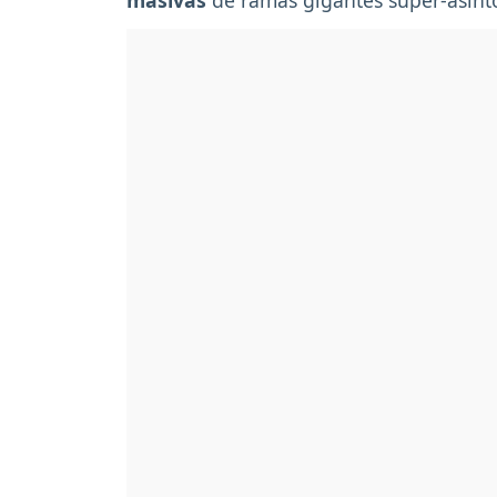
masivas
de ramas gigantes super-asintó