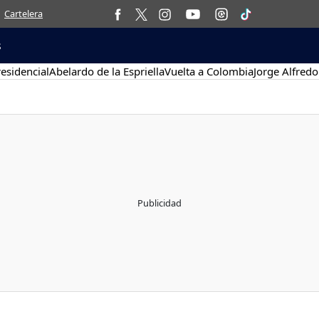
Cartelera
s
esidencial
Abelardo de la Espriella
Vuelta a Colombia
Jorge Alfredo