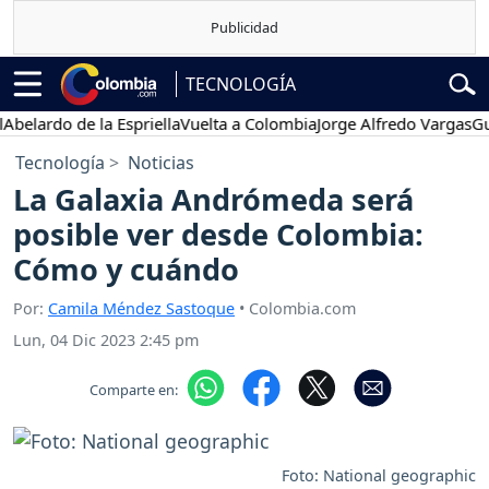
TECNOLOGÍA
lardo de la Espriella
Vuelta a Colombia
Jorge Alfredo Vargas
Gustav
Tecnología
Noticias
La Galaxia Andrómeda será
posible ver desde Colombia:
Cómo y cuándo
Por:
Camila Méndez Sastoque
• Colombia.com
Lun, 04 Dic 2023 2:45 pm
Comparte en:
Foto: National geographic