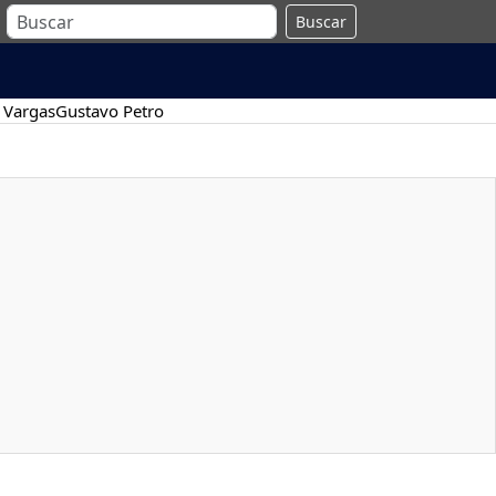
Buscar
 Vargas
Gustavo Petro