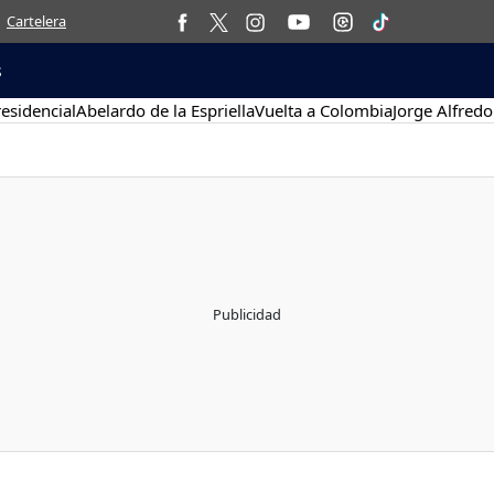
Cartelera
s
esidencial
Abelardo de la Espriella
Vuelta a Colombia
Jorge Alfredo