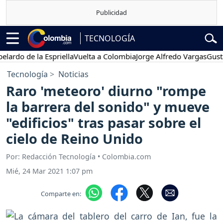
TECNOLOGÍA
do de la Espriella
Vuelta a Colombia
Jorge Alfredo Vargas
Gustavo 
Tecnología
Noticias
Raro 'meteoro' diurno "rompe
la barrera del sonido" y mueve
"edificios" tras pasar sobre el
cielo de Reino Unido
Por: Redacción Tecnología • Colombia.com
Mié, 24 Mar 2021 1:07 pm
Comparte en: