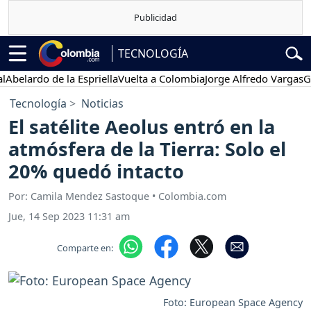
TECNOLOGÍA
ardo de la Espriella
Vuelta a Colombia
Jorge Alfredo Vargas
Gustav
Tecnología
Noticias
El satélite Aeolus entró en la
atmósfera de la Tierra: Solo el
20% quedó intacto
Por: Camila Mendez Sastoque • Colombia.com
Jue, 14 Sep 2023 11:31 am
Comparte en:
Foto: European Space Agency