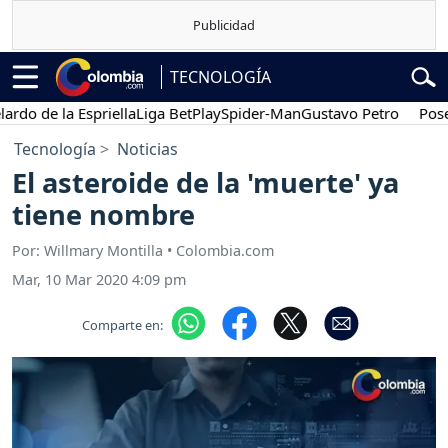
TECNOLOGÍA
 de la Espriella
Liga BetPlay
Spider-Man
Gustavo Petro
Posesión
Tecnología
Noticias
El asteroide de la 'muerte' ya
tiene nombre
Por: Willmary Montilla • Colombia.com
Mar, 10 Mar 2020 4:09 pm
Comparte en: