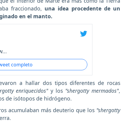
ue el interior de Marte era más como la Tierra
aba fraccionado,
una idea procedente de un
ginado en el manto.
...
tweet completo
evaron a hallar dos tipos diferentes de rocas
rgotty enriquecidos"
y los
"shergotty mermados"
,
os de isótopos de hidrógeno.
eros acumulaban más deuterio que los
"shergotty
erra.