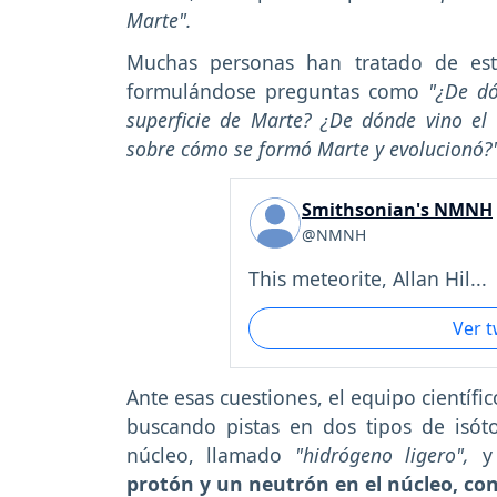
Marte".
Muchas personas han tratado de esta
formulándose preguntas como
"¿De dó
superficie de Marte? ¿De dónde vino el
sobre cómo se formó Marte y evolucionó?"
Smithsonian's NMNH
@NMNH
This meteorite, Allan Hil...
Ver 
Ante esas cuestiones, el equipo científi
buscando pistas en dos tipos de isó
núcleo, llamado
"hidrógeno ligero",
y 
protón y un neutrón en el núcleo, c