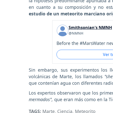
la hipótesis predominante apuntaba a q
en cuanto a su composición y no est
estudio de un meteorito marciano ori
Smithsonian's NMNH
@NMNH
Before the #MarsWater new
Ver 
Sin embargo, sus experimentos los ll
volcánicas de Marte, los llamados
"she
que contenían agua con diferentes radi
Los expertos observaron que los prim
mermados",
que eran más como en la Ti
TAGS:
Marte
,
Ciencia
,
Meteorito