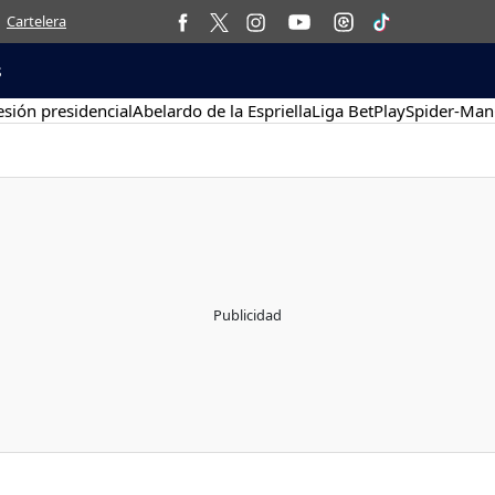
Cartelera
s
sión presidencial
Abelardo de la Espriella
Liga BetPlay
Spider-Man