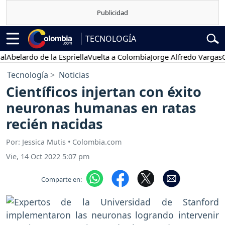
TECNOLOGÍA
lardo de la Espriella
Vuelta a Colombia
Jorge Alfredo Vargas
Gusta
Tecnología
Noticias
Científicos injertan con éxito
neuronas humanas en ratas
recién nacidas
Por: Jessica Mutis • Colombia.com
Vie, 14 Oct 2022 5:07 pm
Comparte en: