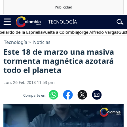
TECNOLOGÍA
o de la Espriella
Vuelta a Colombia
Jorge Alfredo Vargas
Gustavo P
Tecnología
Noticias
Este 18 de marzo una masiva
tormenta magnética azotará
todo el planeta
Lun, 26 Feb 2018 11:53 pm
Comparte en: