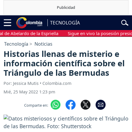
TECNOLOGÍA
 Abelardo de la Espriella
Sigue en vivo la posesión presidenci
Tecnología
Noticias
Historias llenas de misterio e
información científica sobre el
Triángulo de las Bermudas
Por: Jessica Mutis • Colombia.com
Mié, 25 May 2022 1:23 pm
Comparte en: