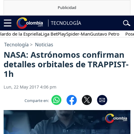
TECNOLOGÍA
 de la Espriella
Liga BetPlay
Spider-Man
Gustavo Petro
Posesión
Tecnología
Noticias
NASA: Astrónomos confirman
detalles orbitales de TRAPPIST-
1h
Lun, 22 May 2017 4:06 pm
Comparte en: