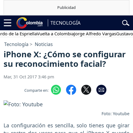
TECNOLOGÍA
e la Espriella
Vuelta a Colombia
Jorge Alfredo Vargas
Gustavo Petr
Tecnología
Noticias
iPhone X: ¿Cómo se configurar
su reconocimiento facial?
Mar, 31 Oct 2017 3:46 pm
Comparte en:
Foto: Youtube
La configuración es sencilla, solo tienes que girar
tu rostro dos veces para que el iPhone X guarde