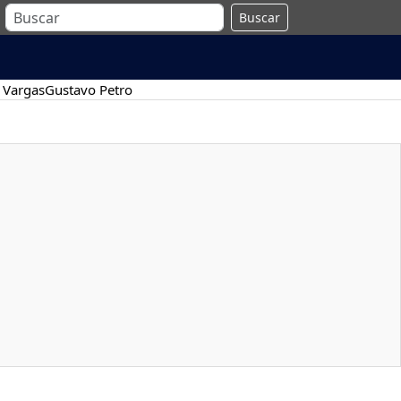
Buscar
 Vargas
Gustavo Petro