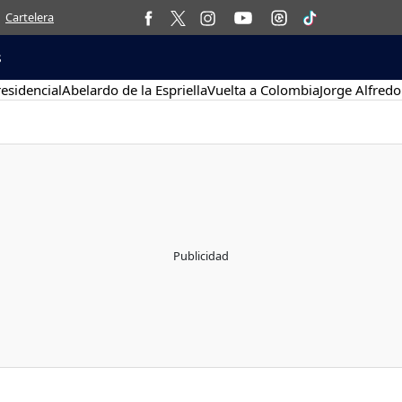
Cartelera
s
esidencial
Abelardo de la Espriella
Vuelta a Colombia
Jorge Alfredo