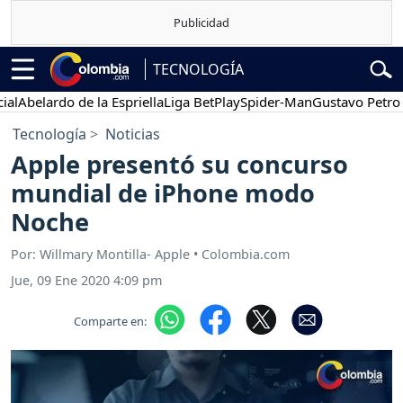
TECNOLOGÍA
belardo de la Espriella
Liga BetPlay
Spider-Man
Gustavo Petro
P
Tecnología
Noticias
Apple presentó su concurso
mundial de iPhone modo
Noche
Por: Willmary Montilla- Apple • Colombia.com
Jue, 09 Ene 2020 4:09 pm
Comparte en: