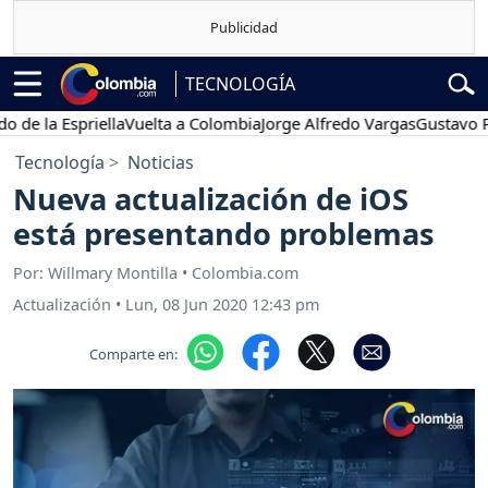
TECNOLOGÍA
a Espriella
Vuelta a Colombia
Jorge Alfredo Vargas
Gustavo Petro
Tecnología
Noticias
Nueva actualización de iOS
está presentando problemas
Por: Willmary Montilla • Colombia.com
Actualización
•
Lun, 08 Jun 2020 12:43 pm
Comparte en: