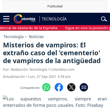
TECNOLOGÍA
l de Abelardo de la Espriella
Sigue en vivo la posesión presid
Tecnología
Noticias
Misterios de vampiros: El
extraño caso del 'cementerio'
de vampiros de la antigüedad
Por: Redacción Tecnología • Colombia.com
Actualización
•
Lun, 27 Sep 2021 3:39 pm
Comparte en: