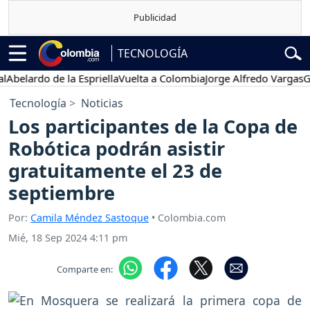
TECNOLOGÍA
lardo de la Espriella
Vuelta a Colombia
Jorge Alfredo Vargas
Gusta
Tecnología
Noticias
Los participantes de la Copa de
Robótica podrán asistir
gratuitamente el 23 de
septiembre
Por:
Camila Méndez Sastoque
• Colombia.com
Mié, 18 Sep 2024 4:11 pm
Comparte en: