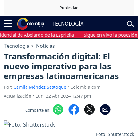
TECNOLOGÍA
ial de Abelardo de la Espriella
Sigue en vivo la posesión pres
Tecnología
Noticias
Transformación digital: El
nuevo imperativo para las
empresas latinoamericanas
Por:
Camila Méndez Sastoque
• Colombia.com
Actualización
•
Lun, 22 Abr 2024 12:47 pm
Comparte en:
Foto: Shutterstock