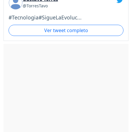
@TorresTavo
#Tecnologia#SigueLaEvoluc...
Ver tweet completo