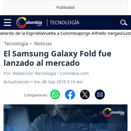
TECNOLOGÍA
o de la Espriella
Vuelta a Colombia
Jorge Alfredo Vargas
Gustavo P
Tecnología
Noticias
El Samsung Galaxy Fold fue
lanzado al mercado
Por: Redacción Tecnología • Colombia.com
Actualización
•
Vie, 06 Sep 2019 9:19 am
Comparte en: