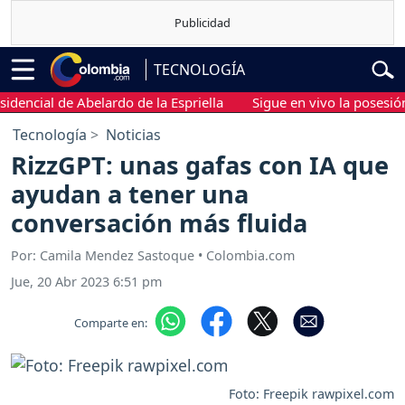
TECNOLOGÍA
ial de Abelardo de la Espriella
Sigue en vivo la posesión pres
Tecnología
Noticias
RizzGPT: unas gafas con IA que
ayudan a tener una
conversación más fluida
Por: Camila Mendez Sastoque • Colombia.com
Jue, 20 Abr 2023 6:51 pm
Comparte en:
Foto: Freepik rawpixel.com