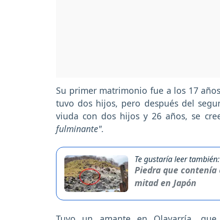
Su primer matrimonio fue a los 17 año
tuvo dos hijos, pero después del segu
viuda con dos hijos y 26 años, se cr
fulminante".
Te gustaría leer también:
Piedra que contenía e
mitad en Japón
Tuvo un amante en Olavarría, que