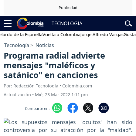
TECNOLOGÍA
de la Espriella
Vuelta a Colombia
Jorge Alfredo Vargas
Gustavo Pe
Tecnología
Noticias
Programa radial advierte
mensajes "maléficos y
satánico" en canciones
Por: Redacción Tecnología • Colombia.com
Actualización
•
Mié, 23 Mar 2022 1:11 pm
Comparte en: