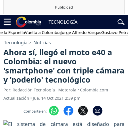
TECNOLOGÍA
spriella
Vuelta a Colombia
Jorge Alfredo Vargas
Gustavo Petro
P
Tecnología
Noticias
Ahora sí, llegó el moto e40 a
Colombia: el nuevo
'smartphone' con triple cámara
y 'poderío' tecnológico
Por: Redacción Tecnología| Motorola • Colombia.com
Actualización
•
Jue, 14 Oct 2021 2:39 pm
Comparte en: