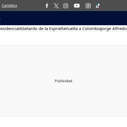
Cartelera
s
esidencial
Abelardo de la Espriella
Vuelta a Colombia
Jorge Alfredo