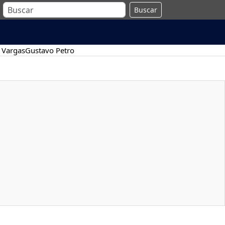
Buscar
 Vargas
Gustavo Petro