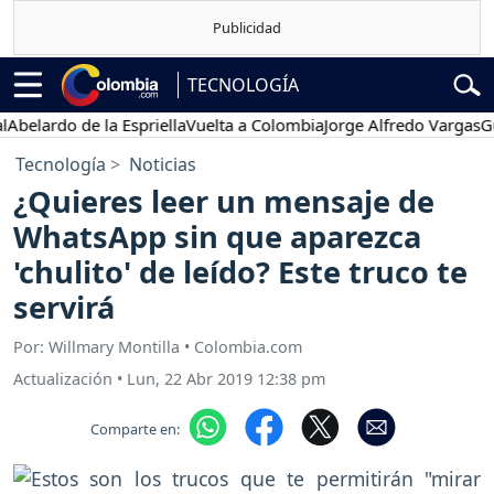
TECNOLOGÍA
rdo de la Espriella
Vuelta a Colombia
Jorge Alfredo Vargas
Gustavo
Tecnología
Noticias
¿Quieres leer un mensaje de
WhatsApp sin que aparezca
'chulito' de leído? Este truco te
servirá
Por: Willmary Montilla • Colombia.com
Actualización
•
Lun, 22 Abr 2019 12:38 pm
Comparte en: