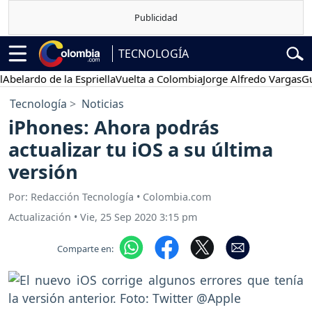
TECNOLOGÍA
rdo de la Espriella
Vuelta a Colombia
Jorge Alfredo Vargas
Gustavo
Tecnología
Noticias
iPhones: Ahora podrás
actualizar tu iOS a su última
versión
Por: Redacción Tecnología • Colombia.com
Actualización
•
Vie, 25 Sep 2020 3:15 pm
Comparte en: