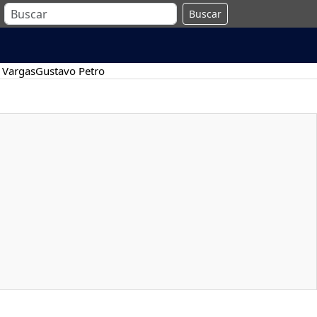
Buscar
 Vargas
Gustavo Petro