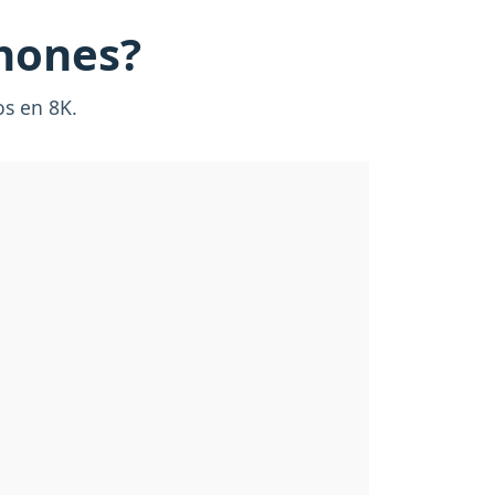
hones?
os en 8K.