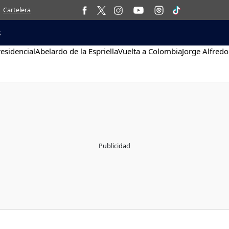
Cartelera
s
esidencial
Abelardo de la Espriella
Vuelta a Colombia
Jorge Alfredo