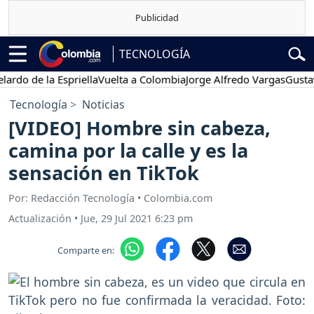
TECNOLOGÍA
 de la Espriella
Vuelta a Colombia
Jorge Alfredo Vargas
Gustavo Pe
Tecnología
Noticias
[VIDEO] Hombre sin cabeza,
camina por la calle y es la
sensación en TikTok
Por: Redacción Tecnología • Colombia.com
Actualización
•
Jue, 29 Jul 2021 6:23 pm
Comparte en: