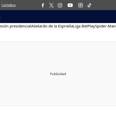
Cartelera
s
sión presidencial
Abelardo de la Espriella
Liga BetPlay
Spider-Man