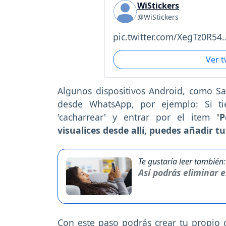
WiStickers
@WiStickers
pic.twitter.com/XegTz0R54..
Ver 
Algunos dispositivos Android, como S
desde WhatsApp, por ejemplo: Si ti
'cacharrear' y entrar por el item
'
visualices desde allí, puedes añadir 
Te gustaría leer también:
Así podrás eliminar 
Con este paso podrás crear tu propio c