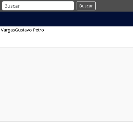
Buscar
 Vargas
Gustavo Petro