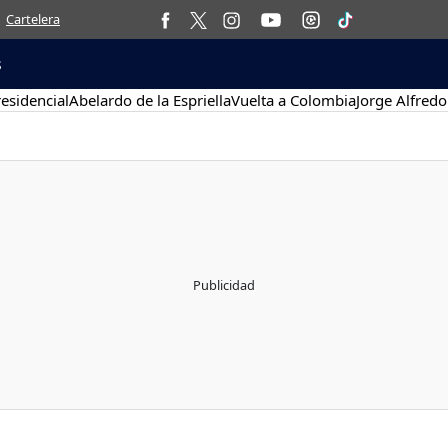
Cartelera
s
esidencial
Abelardo de la Espriella
Vuelta a Colombia
Jorge Alfredo