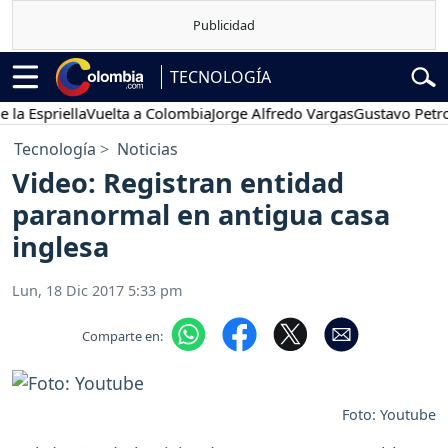
TECNOLOGÍA
priella
Vuelta a Colombia
Jorge Alfredo Vargas
Gustavo Petro
Po
Tecnología
Noticias
Video: Registran entidad
paranormal en antigua casa
inglesa
Lun, 18 Dic 2017 5:33 pm
Comparte en:
Foto: Youtube