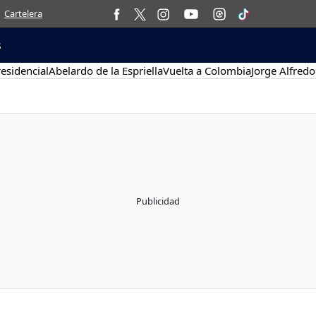
Cartelera
s
esidencial
Abelardo de la Espriella
Vuelta a Colombia
Jorge Alfredo