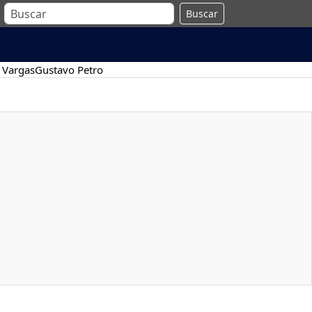
Buscar
 Vargas
Gustavo Petro