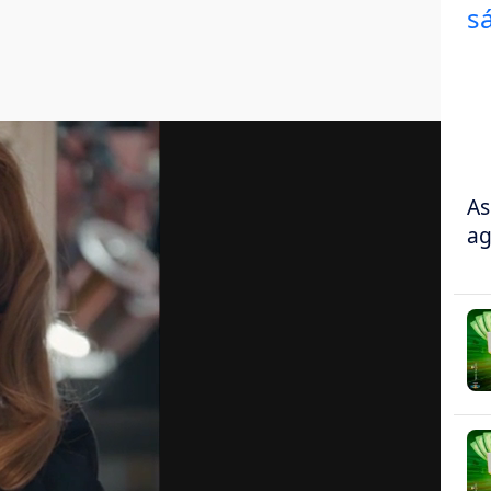
As
ag