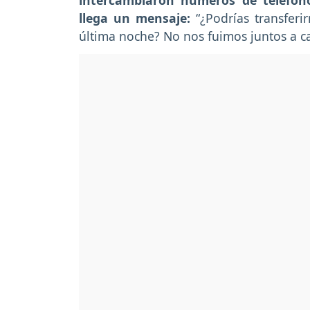
intercambiaron números de teléfono
llega un mensaje:
“¿Podrías transfer
última noche? No nos fuimos juntos a ca