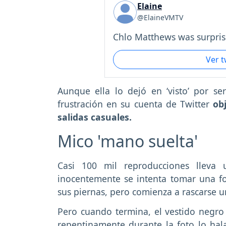
Elaine
@ElaineVMTV
Chlo Matthews was surpris.
Ver 
Aunque ella lo dejó en ‘visto’ por s
frustración en su cuenta de Twitter
ob
salidas casuales.
Mico 'mano suelta'
Casi 100 mil reproducciones lleva 
inocentemente se intenta tomar una fo
sus piernas, pero comienza a rascarse u
Pero cuando termina, el vestido negro s
repentinamente durante la foto lo hal