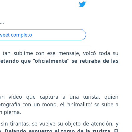
..
tweet completo
er tan sublime con ese mensaje, volcó toda su
jetando que “oficialmente” se retiraba de las
un vídeo que captura a una turista, quien
tografía con un mono, el 'animalito' se sube a
n pierna.
in tirantas, se vuelve su objeto de atención, y
a.
Dejando expuesto el torso de la turista. El